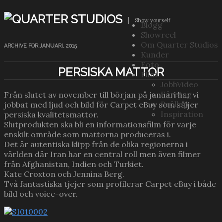
Show yourself
Blogg
Showreel
Om Quarter Studios
ARCHIVE FOR JANUARI, 2015
Kunder
Foto
PERSISKA MATTOR
Film
JobbVideo
Företag
Från slutet av november till början på januari har vi
Bröllop
jobbat med ljud och bild för Carpet eBuy som säljer
Inspiration
persiska kvalitetsmattor.
Slutprodukten ska bli en informationsfilm för varje
enskilt område som mattorna produceras i.
Det är autentiska klipp från de olika regionerna i
världen där Iran har en central roll men även filmer
från Afghanistan, Indien och Turkiet.
Kate Croxton och Jennina Berg.
Två fantastiska tjejer som profilerar Carpet eBuy i både
bild och voice-over.