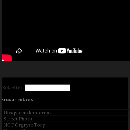
Sök efter:
SENASTE INLÄGGEN
Husqvarna konferens
Street Photo
NCC Örgryte Torp