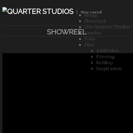
Show yourself
Blogg
Showreel
Om Quarter Studios
SHOWREEL
Kunder
Foto
Film
JobbVideo
Företag
Bröllop
Inspiration